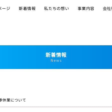
ページ
新着情報
私たちの想い
事業内容
会社
電子納品作成支
施工管理支援
新着情報
その他のサービ
News
CPDSセミナ
ソフト販売
季休業について