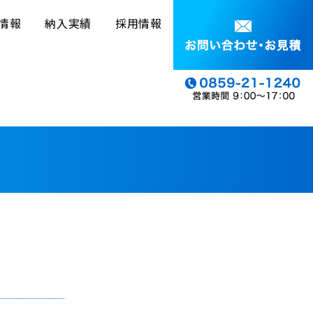
情報
納入実績
採用情報
援
電子納品納入実績
施工管理派遣先
ス
CPDSセミナー開催地
ー