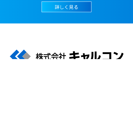
詳しく見る
〒683-0804 鳥取県米子市米原5-10-20
0859-21-1240
TEL:
［ 電話サポート ］ 営業日 9:00～17:00
私たちの想い
事業内容
会社情報
納入実績