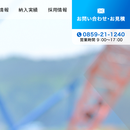
情報
納入実績
採用情報
援
電子納品納入実績
施工管理派遣先
ス
CPDSセミナー開催地
ー