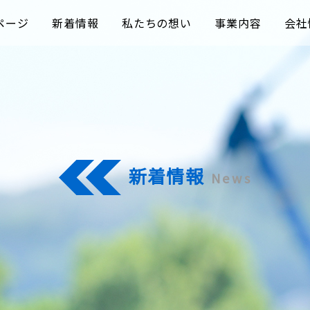
ページ
新着情報
私たちの想い
事業内容
会社
電子納品作成支
施工管理支援
その他のサービ
新着情報
News
CPDSセミナ
ソフト販売