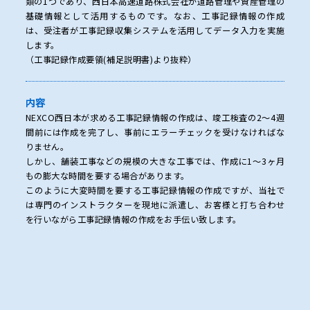
類の1つであり、西日本高速道路株式会社が道路管理や資産管理の
基礎情報として活用するものです。なお、工事記録情報の作成
は、受注者が工事記録収集システムを活用してデータ入力を実施
します。
（工事記録作成要領(補足説明書)より抜粋）
内容
NEXCO西日本が求める工事記録情報の作成は、竣工検査の2〜4週
間前には作成を完了し、事前にエラーチェックを受けなければな
りません。
しかし、舗装工事などの規模の大きな工事では、作成に1〜3ヶ月
もの膨大な時間を要する場合があります。
このように大変時間を要する工事記録情報の作成ですが、当社で
は専門のインストラクターを現地に派遣し、お客様と打ち合わせ
を行いながら工事記録情報の作成をお手伝い致します。